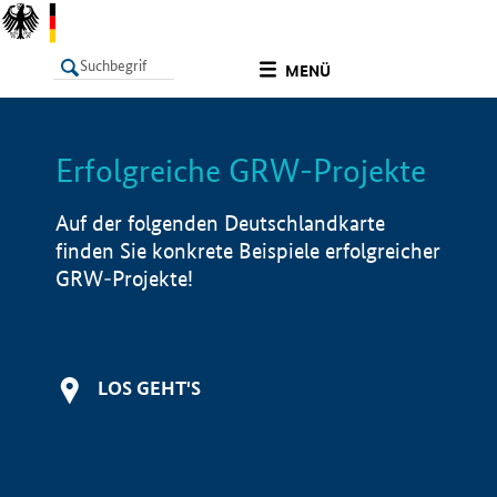
undefined
MENÜ
Erfolgreiche GRW-Projekte
LISTE
Filter
Info
Auf der folgenden Deutschlandkarte
finden Sie konkrete Beispiele erfolgreicher
GRW-Projekte!
LOS GEHT'S