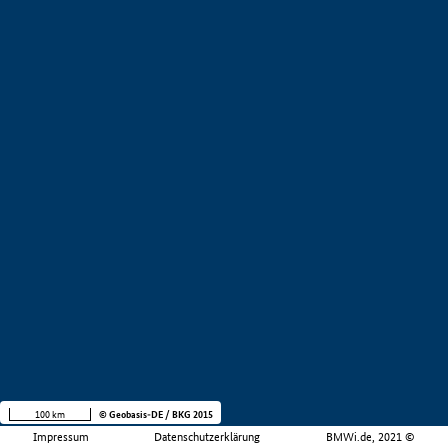
100 km
© Geobasis-DE / BKG 2015
Impressum
Datenschutzerklärung
BMWi.de, 2021 ©