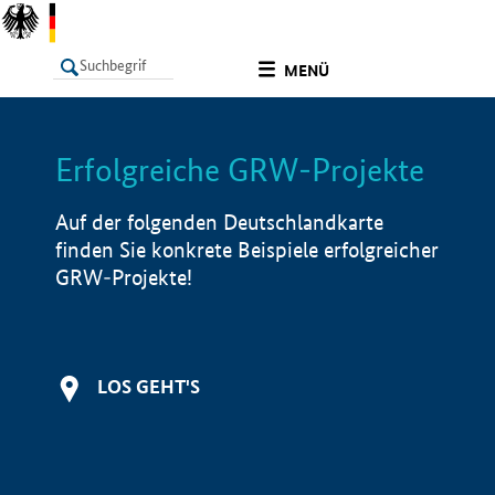
undefined
MENÜ
Erfolgreiche GRW-Projekte
LISTE
Filter
Info
Auf der folgenden Deutschlandkarte
finden Sie konkrete Beispiele erfolgreicher
GRW-Projekte!
LOS GEHT'S