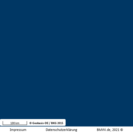
100 km
© Geobasis-DE / BKG 2015
Impressum
Datenschutzerklärung
BMWi.de, 2021 ©