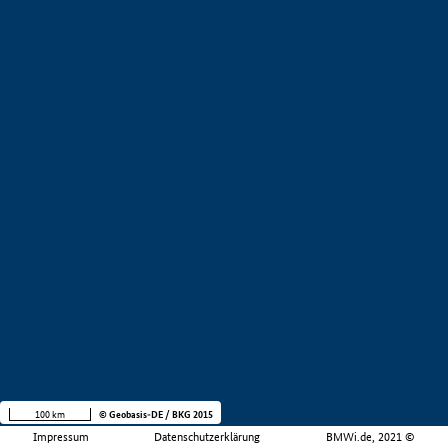
100 km
© Geobasis-DE / BKG 2015
Impressum
Datenschutzerklärung
BMWi.de, 2021 ©