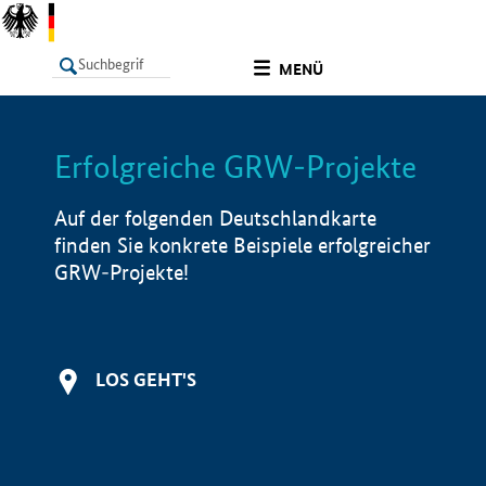
undefined
MENÜ
Erfolgreiche GRW-Projekte
LISTE
Filter
Info
Auf der folgenden Deutschlandkarte
finden Sie konkrete Beispiele erfolgreicher
GRW-Projekte!
LOS GEHT'S