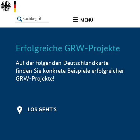
undefined
MENÜ
Erfolgreiche GRW-Projekte
LISTE
Filter
Info
Auf der folgenden Deutschlandkarte
finden Sie konkrete Beispiele erfolgreicher
GRW-Projekte!
LOS GEHT'S