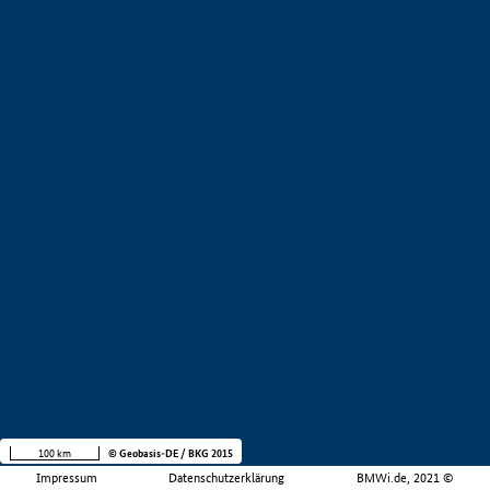
100 km
© Geobasis-DE / BKG 2015
Impressum
Datenschutzerklärung
BMWi.de, 2021 ©