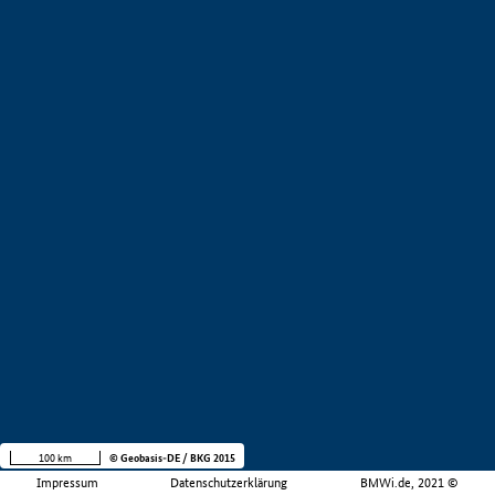
100 km
© Geobasis-DE / BKG 2015
Impressum
Datenschutzerklärung
BMWi.de, 2021 ©