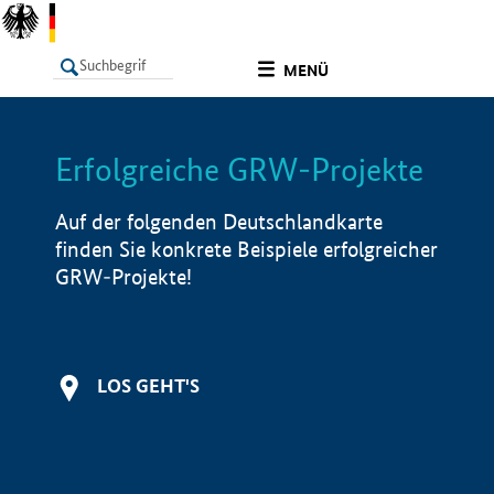
undefined
MENÜ
Erfolgreiche GRW-Projekte
LISTE
Filter
Info
Auf der folgenden Deutschlandkarte
finden Sie konkrete Beispiele erfolgreicher
GRW-Projekte!
LOS GEHT'S