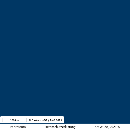
100 km
© Geobasis-DE / BKG 2015
Impressum
Datenschutzerklärung
BMWi.de, 2021 ©