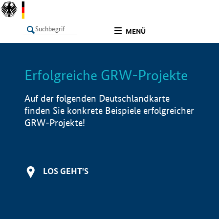
undefined
MENÜ
Erfolgreiche GRW-Projekte
LISTE
Filter
Info
Auf der folgenden Deutschlandkarte
finden Sie konkrete Beispiele erfolgreicher
GRW-Projekte!
LOS GEHT'S