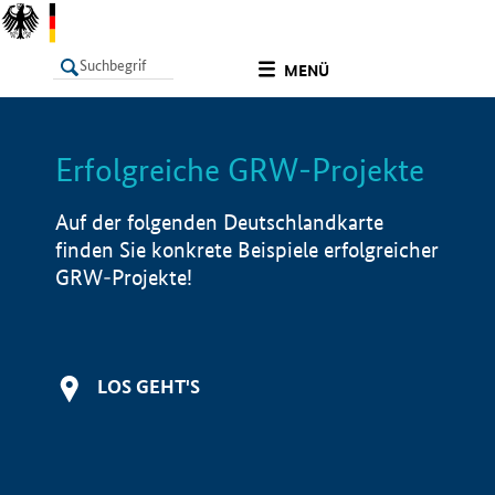
undefined
MENÜ
Erfolgreiche GRW-Projekte
LISTE
Filter
Info
Auf der folgenden Deutschlandkarte
finden Sie konkrete Beispiele erfolgreicher
GRW-Projekte!
LOS GEHT'S