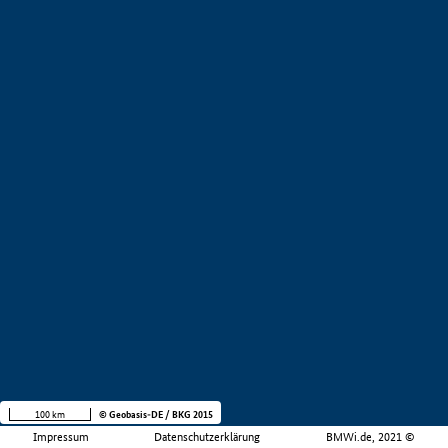
100 km
© Geobasis-DE / BKG 2015
Impressum
Datenschutzerklärung
BMWi.de, 2021 ©