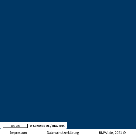
100 km
© Geobasis-DE / BKG 2015
Impressum
Datenschutzerklärung
BMWi.de, 2021 ©