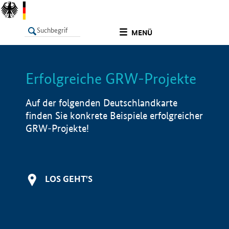
undefined
MENÜ
Erfolgreiche GRW-Projekte
LISTE
Filter
Info
Auf der folgenden Deutschlandkarte
finden Sie konkrete Beispiele erfolgreicher
GRW-Projekte!
LOS GEHT'S