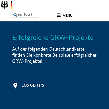
undefined
MENÜ
Erfolgreiche GRW-Projekte
LISTE
Filter
Info
Auf der folgenden Deutschlandkarte
finden Sie konkrete Beispiele erfolgreicher
GRW-Projekte!
LOS GEHT'S