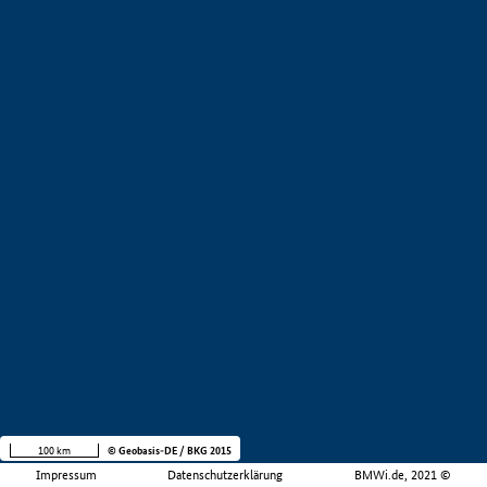
100 km
© Geobasis-DE / BKG 2015
Impressum
Datenschutzerklärung
BMWi.de, 2021 ©