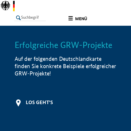
undefined
MENÜ
Erfolgreiche GRW-Projekte
LISTE
Filter
Info
Auf der folgenden Deutschlandkarte
finden Sie konkrete Beispiele erfolgreicher
GRW-Projekte!
LOS GEHT'S