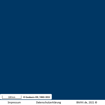
100 km
© Geobasis-DE / BKG 2015
Impressum
Datenschutzerklärung
BMWi.de, 2021 ©