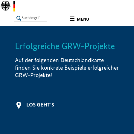
undefined
MENÜ
Erfolgreiche GRW-Projekte
LISTE
Filter
Info
Auf der folgenden Deutschlandkarte
finden Sie konkrete Beispiele erfolgreicher
GRW-Projekte!
LOS GEHT'S