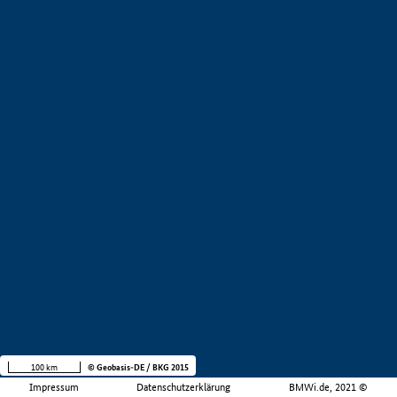
100 km
© Geobasis-DE / BKG 2015
Impressum
Datenschutzerklärung
BMWi.de, 2021 ©