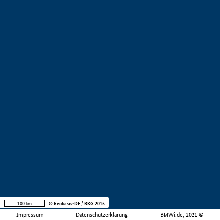
100 km
© Geobasis-DE / BKG 2015
Impressum
Datenschutzerklärung
BMWi.de, 2021 ©