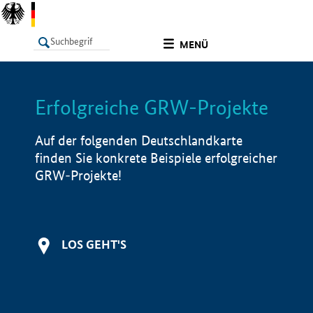
undefined
MENÜ
Erfolgreiche GRW-Projekte
LISTE
Filter
Info
Auf der folgenden Deutschlandkarte
finden Sie konkrete Beispiele erfolgreicher
GRW-Projekte!
LOS GEHT'S