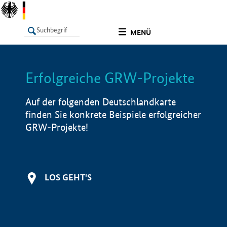
undefined
MENÜ
Erfolgreiche GRW-Projekte
LISTE
Filter
Info
Auf der folgenden Deutschlandkarte
finden Sie konkrete Beispiele erfolgreicher
GRW-Projekte!
LOS GEHT'S