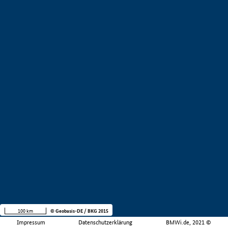
100 km
© Geobasis-DE / BKG 2015
Impressum
Datenschutzerklärung
BMWi.de, 2021 ©