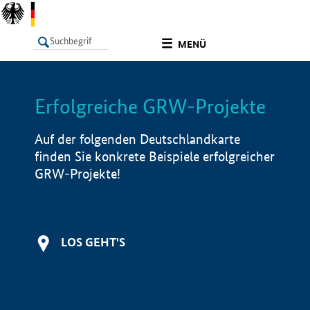
undefined
MENÜ
Erfolgreiche GRW-Projekte
LISTE
Filter
Info
Auf der folgenden Deutschlandkarte
finden Sie konkrete Beispiele erfolgreicher
GRW-Projekte!
LOS GEHT'S