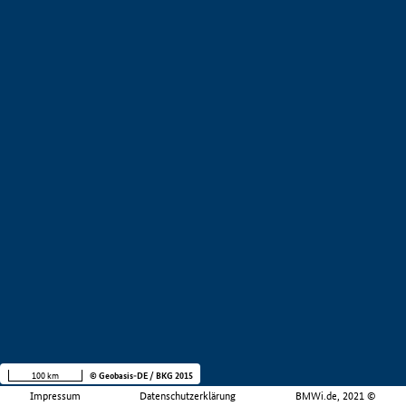
100 km
© Geobasis-DE / BKG 2015
Impressum
Datenschutzerklärung
BMWi.de, 2021 ©