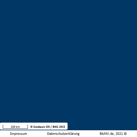
100 km
© Geobasis-DE / BKG 2015
Impressum
Datenschutzerklärung
BMWi.de, 2021 ©