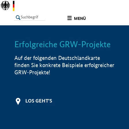
undefined
MENÜ
Erfolgreiche GRW-Projekte
LISTE
Filter
Info
Auf der folgenden Deutschlandkarte
finden Sie konkrete Beispiele erfolgreicher
GRW-Projekte!
LOS GEHT'S