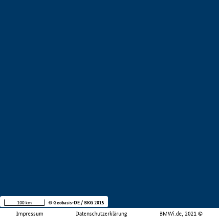
100 km
© Geobasis-DE / BKG 2015
Impressum
Datenschutzerklärung
BMWi.de, 2021 ©