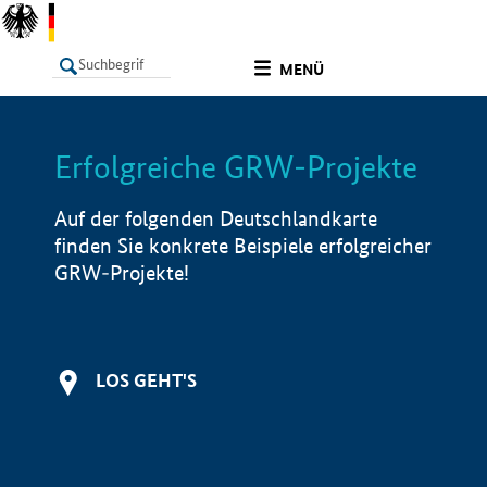
undefined
MENÜ
Erfolgreiche GRW-Projekte
LISTE
Filter
Info
Auf der folgenden Deutschlandkarte
finden Sie konkrete Beispiele erfolgreicher
GRW-Projekte!
LOS GEHT'S