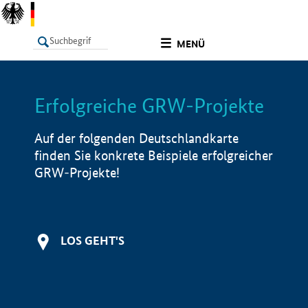
undefined
MENÜ
Erfolgreiche GRW-Projekte
LISTE
Filter
Info
Auf der folgenden Deutschlandkarte
finden Sie konkrete Beispiele erfolgreicher
GRW-Projekte!
LOS GEHT'S