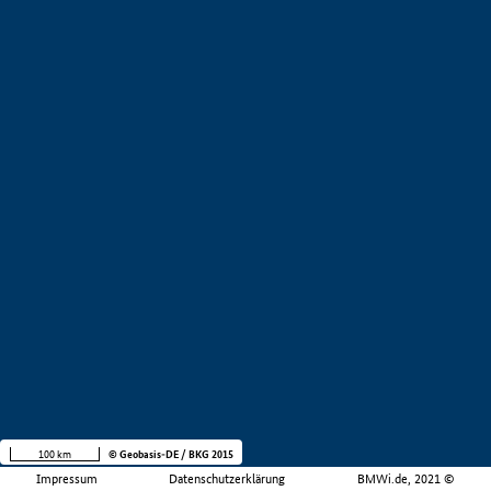
100 km
© Geobasis-DE / BKG 2015
Impressum
Datenschutzerklärung
BMWi.de, 2021 ©