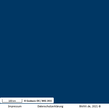
100 km
© Geobasis-DE / BKG 2015
Impressum
Datenschutzerklärung
BMWi.de, 2021 ©