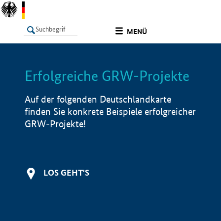
undefined
MENÜ
Erfolgreiche GRW-Projekte
LISTE
Filter
Info
Auf der folgenden Deutschlandkarte
finden Sie konkrete Beispiele erfolgreicher
GRW-Projekte!
LOS GEHT'S