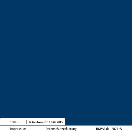
100 km
© Geobasis-DE / BKG 2015
Impressum
Datenschutzerklärung
BMWi.de, 2021 ©