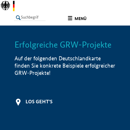
undefined
MENÜ
Erfolgreiche GRW-Projekte
LISTE
Filter
Info
Auf der folgenden Deutschlandkarte
finden Sie konkrete Beispiele erfolgreicher
GRW-Projekte!
LOS GEHT'S