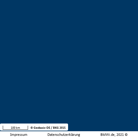
100 km
© Geobasis-DE / BKG 2015
Impressum
Datenschutzerklärung
BMWi.de, 2021 ©