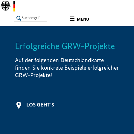
undefined
MENÜ
Erfolgreiche GRW-Projekte
LISTE
Filter
Info
Auf der folgenden Deutschlandkarte
finden Sie konkrete Beispiele erfolgreicher
GRW-Projekte!
LOS GEHT'S