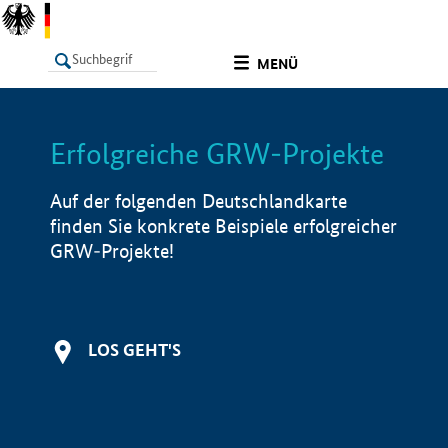
undefined
MENÜ
Erfolgreiche GRW-Projekte
LISTE
Filter
Info
Auf der folgenden Deutschlandkarte
finden Sie konkrete Beispiele erfolgreicher
GRW-Projekte!
LOS GEHT'S