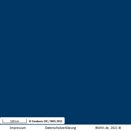
100 km
© Geobasis-DE / BKG 2015
Impressum
Datenschutzerklärung
BMWi.de, 2021 ©