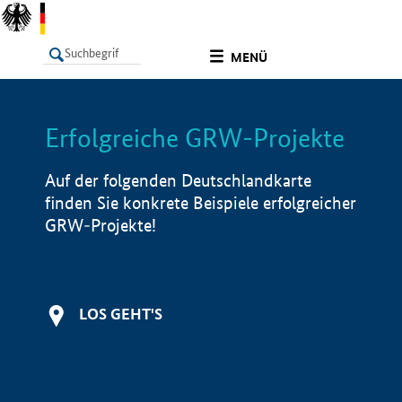
undefined
MENÜ
Erfolgreiche GRW-Projekte
LISTE
Filter
Info
Auf der folgenden Deutschlandkarte
finden Sie konkrete Beispiele erfolgreicher
GRW-Projekte!
LOS GEHT'S