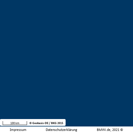
100 km
© Geobasis-DE / BKG 2015
Impressum
Datenschutzerklärung
BMWi.de, 2021 ©