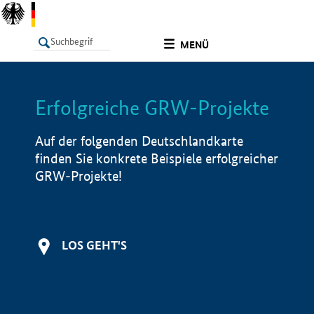
undefined
MENÜ
Erfolgreiche GRW-Projekte
LISTE
Filter
Info
Auf der folgenden Deutschlandkarte
finden Sie konkrete Beispiele erfolgreicher
GRW-Projekte!
LOS GEHT'S