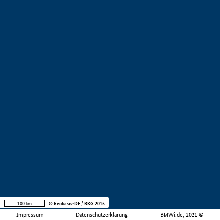
100 km
© Geobasis-DE / BKG 2015
Impressum
Datenschutzerklärung
BMWi.de, 2021 ©