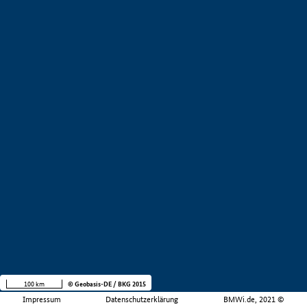
100 km
© Geobasis-DE / BKG 2015
Impressum
Datenschutzerklärung
BMWi.de, 2021 ©