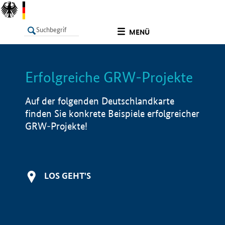
undefined
MENÜ
Erfolgreiche GRW-Projekte
LISTE
Filter
Info
Auf der folgenden Deutschlandkarte
finden Sie konkrete Beispiele erfolgreicher
GRW-Projekte!
LOS GEHT'S