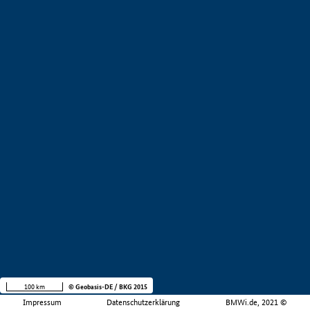
100 km
© Geobasis-DE / BKG 2015
Impressum
Datenschutzerklärung
BMWi.de, 2021 ©