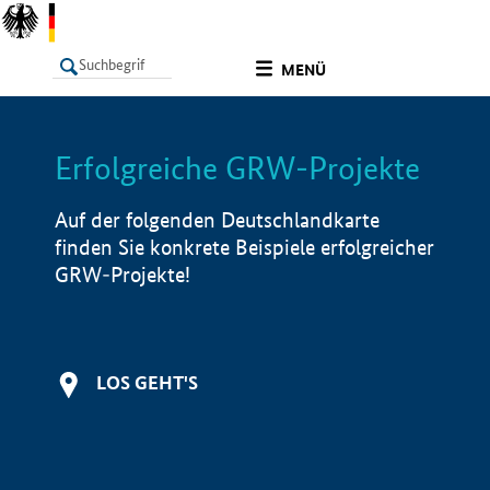
undefined
MENÜ
Erfolgreiche GRW-Projekte
LISTE
Filter
Info
Auf der folgenden Deutschlandkarte
finden Sie konkrete Beispiele erfolgreicher
GRW-Projekte!
LOS GEHT'S