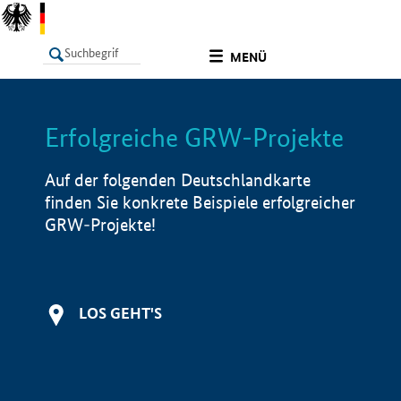
undefined
MENÜ
Erfolgreiche GRW-Projekte
LISTE
Filter
Info
Auf der folgenden Deutschlandkarte
finden Sie konkrete Beispiele erfolgreicher
GRW-Projekte!
LOS GEHT'S