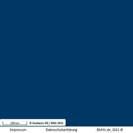
100 km
© Geobasis-DE / BKG 2015
Impressum
Datenschutzerklärung
BMWi.de, 2021 ©