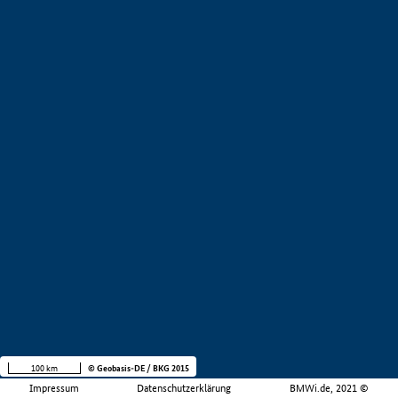
100 km
© Geobasis-DE / BKG 2015
Impressum
Datenschutzerklärung
BMWi.de, 2021 ©