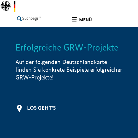
undefined
MENÜ
Erfolgreiche GRW-Projekte
LISTE
Filter
Info
Auf der folgenden Deutschlandkarte
finden Sie konkrete Beispiele erfolgreicher
GRW-Projekte!
LOS GEHT'S