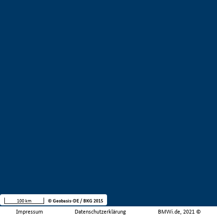
100 km
© Geobasis-DE / BKG 2015
Impressum
Datenschutzerklärung
BMWi.de, 2021 ©