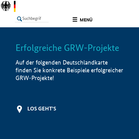
undefined
MENÜ
Erfolgreiche GRW-Projekte
LISTE
Filter
Info
Auf der folgenden Deutschlandkarte
finden Sie konkrete Beispiele erfolgreicher
GRW-Projekte!
LOS GEHT'S