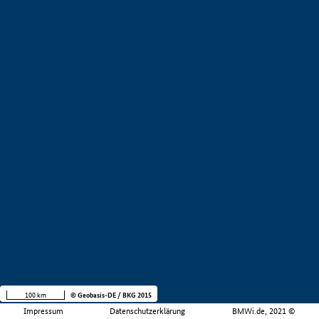
100 km
© Geobasis-DE / BKG 2015
Impressum
Datenschutzerklärung
BMWi.de, 2021 ©