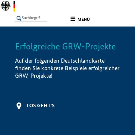
undefined
MENÜ
Erfolgreiche GRW-Projekte
LISTE
Filter
Info
Auf der folgenden Deutschlandkarte
finden Sie konkrete Beispiele erfolgreicher
GRW-Projekte!
LOS GEHT'S