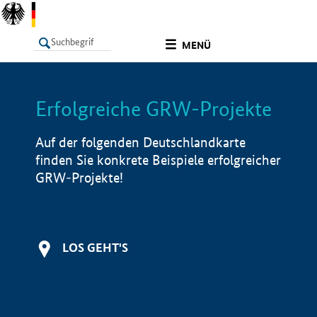
undefined
MENÜ
Erfolgreiche GRW-Projekte
LISTE
Filter
Info
Auf der folgenden Deutschlandkarte
finden Sie konkrete Beispiele erfolgreicher
GRW-Projekte!
LOS GEHT'S