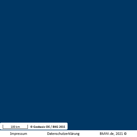
100 km
© Geobasis-DE / BKG 2015
Impressum
Datenschutzerklärung
BMWi.de, 2021 ©