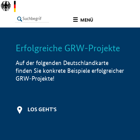
undefined
MENÜ
Erfolgreiche GRW-Projekte
LISTE
Filter
Info
Auf der folgenden Deutschlandkarte
finden Sie konkrete Beispiele erfolgreicher
GRW-Projekte!
LOS GEHT'S