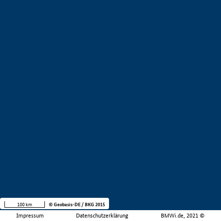
100 km
© Geobasis-DE / BKG 2015
Impressum
Datenschutzerklärung
BMWi.de, 2021 ©