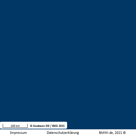
100 km
© Geobasis-DE / BKG 2015
Impressum
Datenschutzerklärung
BMWi.de, 2021 ©