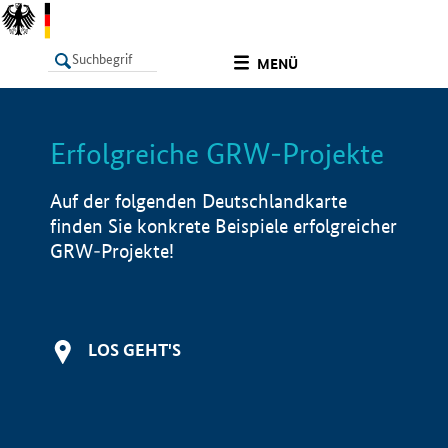
undefined
MENÜ
Erfolgreiche GRW-Projekte
LISTE
Filter
Info
Auf der folgenden Deutschlandkarte
finden Sie konkrete Beispiele erfolgreicher
GRW-Projekte!
LOS GEHT'S