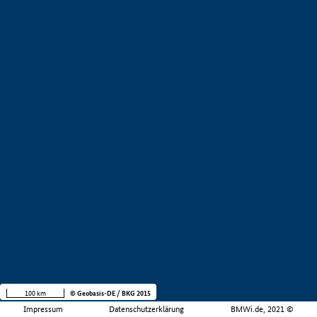
100 km
© Geobasis-DE / BKG 2015
Impressum
Datenschutzerklärung
BMWi.de, 2021 ©