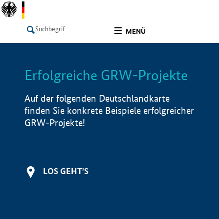
undefined
MENÜ
Erfolgreiche GRW-Projekte
LISTE
Filter
Info
Auf der folgenden Deutschlandkarte
finden Sie konkrete Beispiele erfolgreicher
GRW-Projekte!
LOS GEHT'S