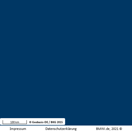
100 km
© Geobasis-DE / BKG 2015
Impressum
Datenschutzerklärung
BMWi.de, 2021 ©