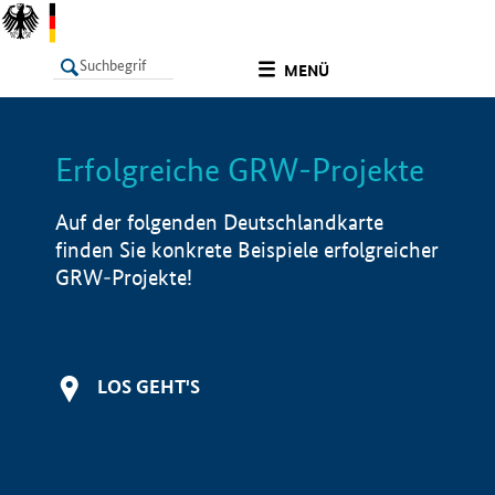
undefined
MENÜ
Erfolgreiche GRW-Projekte
LISTE
Filter
Info
Auf der folgenden Deutschlandkarte
finden Sie konkrete Beispiele erfolgreicher
GRW-Projekte!
LOS GEHT'S