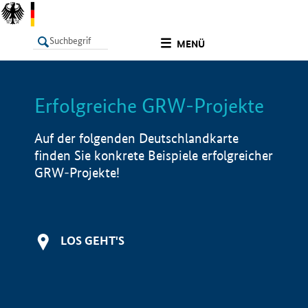
undefined
MENÜ
Erfolgreiche GRW-Projekte
LISTE
Filter
Info
Auf der folgenden Deutschlandkarte
finden Sie konkrete Beispiele erfolgreicher
GRW-Projekte!
LOS GEHT'S