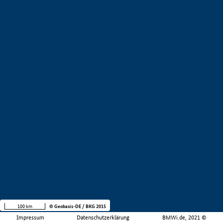
100 km
© Geobasis-DE / BKG 2015
Impressum
Datenschutzerklärung
BMWi.de, 2021 ©