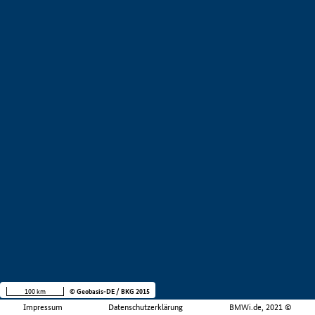
100 km
© Geobasis-DE / BKG 2015
Impressum
Datenschutzerklärung
BMWi.de, 2021 ©