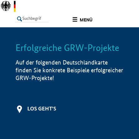
undefined
MENÜ
Erfolgreiche GRW-Projekte
LISTE
Filter
Info
Auf der folgenden Deutschlandkarte
finden Sie konkrete Beispiele erfolgreicher
GRW-Projekte!
LOS GEHT'S