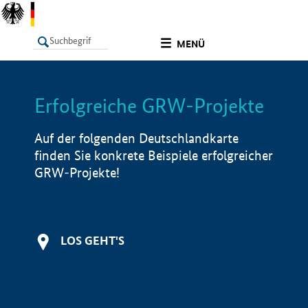
undefined
MENÜ
Erfolgreiche GRW-Projekte
LISTE
Filter
Info
Auf der folgenden Deutschlandkarte
finden Sie konkrete Beispiele erfolgreicher
GRW-Projekte!
LOS GEHT'S