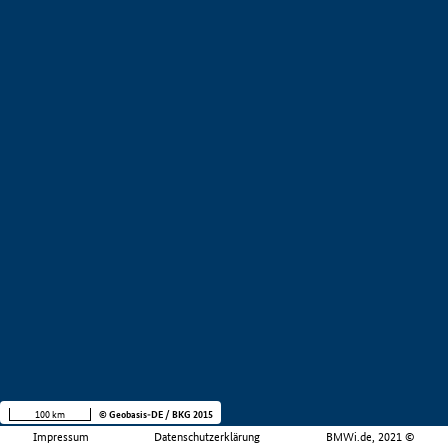
100 km
© Geobasis-DE / BKG 2015
Impressum
Datenschutzerklärung
BMWi.de, 2021 ©