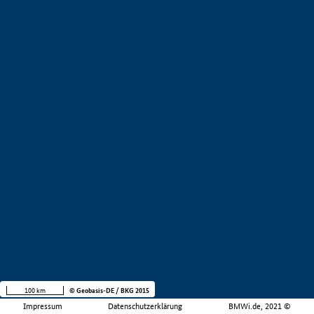
100 km
© Geobasis-DE / BKG 2015
Impressum
Datenschutzerklärung
BMWi.de, 2021 ©