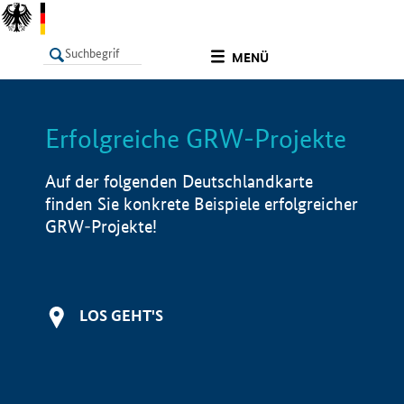
undefined
MENÜ
Erfolgreiche GRW-Projekte
LISTE
Filter
Info
Auf der folgenden Deutschlandkarte
finden Sie konkrete Beispiele erfolgreicher
GRW-Projekte!
LOS GEHT'S