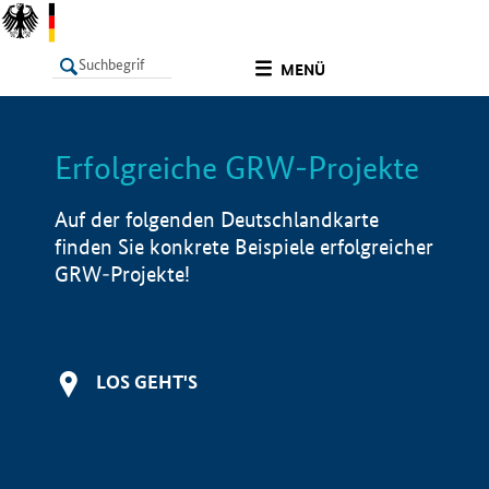
undefined
MENÜ
Erfolgreiche GRW-Projekte
LISTE
Filter
Info
Auf der folgenden Deutschlandkarte
finden Sie konkrete Beispiele erfolgreicher
GRW-Projekte!
LOS GEHT'S