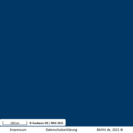
100 km
© Geobasis-DE / BKG 2015
Impressum
Datenschutzerklärung
BMWi.de, 2021 ©