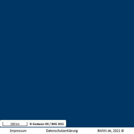
100 km
© Geobasis-DE / BKG 2015
Impressum
Datenschutzerklärung
BMWi.de, 2021 ©