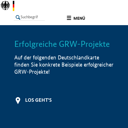
undefined
MENÜ
Erfolgreiche GRW-Projekte
LISTE
Filter
Info
Auf der folgenden Deutschlandkarte
finden Sie konkrete Beispiele erfolgreicher
GRW-Projekte!
LOS GEHT'S