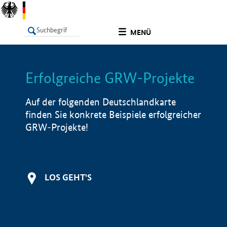
undefined
MENÜ
Erfolgreiche GRW-Projekte
LISTE
Filter
Info
Auf der folgenden Deutschlandkarte
finden Sie konkrete Beispiele erfolgreicher
GRW-Projekte!
LOS GEHT'S