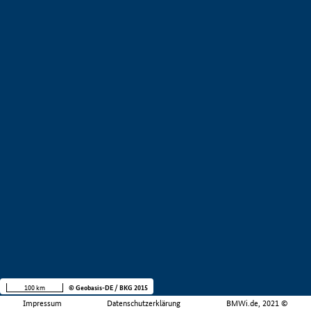
100 km
© Geobasis-DE / BKG 2015
Impressum
Datenschutzerklärung
BMWi.de, 2021 ©