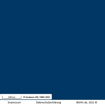
100 km
© Geobasis-DE / BKG 2015
Impressum
Datenschutzerklärung
BMWi.de, 2021 ©