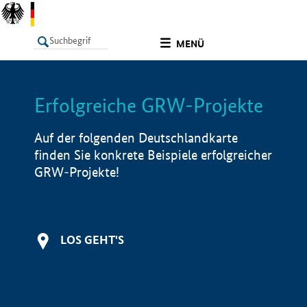
undefined
MENÜ
Erfolgreiche GRW-Projekte
LISTE
Filter
Info
Auf der folgenden Deutschlandkarte
finden Sie konkrete Beispiele erfolgreicher
GRW-Projekte!
LOS GEHT'S