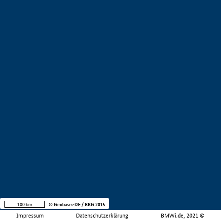
100 km
© Geobasis-DE / BKG 2015
Impressum
Datenschutzerklärung
BMWi.de, 2021 ©