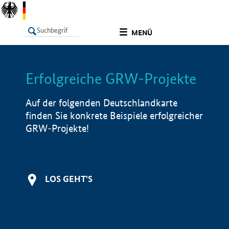
undefined
MENÜ
Erfolgreiche GRW-Projekte
LISTE
Filter
Info
Auf der folgenden Deutschlandkarte
finden Sie konkrete Beispiele erfolgreicher
GRW-Projekte!
LOS GEHT'S