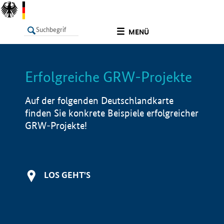
undefined
MENÜ
Erfolgreiche GRW-Projekte
LISTE
Filter
Info
Auf der folgenden Deutschlandkarte
finden Sie konkrete Beispiele erfolgreicher
GRW-Projekte!
LOS GEHT'S