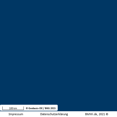
100 km
© Geobasis-DE / BKG 2015
Impressum
Datenschutzerklärung
BMWi.de, 2021 ©