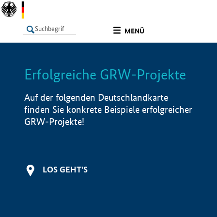
undefined
MENÜ
Erfolgreiche GRW-Projekte
LISTE
Filter
Info
Auf der folgenden Deutschlandkarte
finden Sie konkrete Beispiele erfolgreicher
GRW-Projekte!
LOS GEHT'S