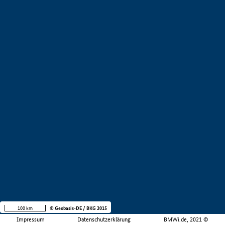
100 km
© Geobasis-DE / BKG 2015
Impressum
Datenschutzerklärung
BMWi.de, 2021 ©