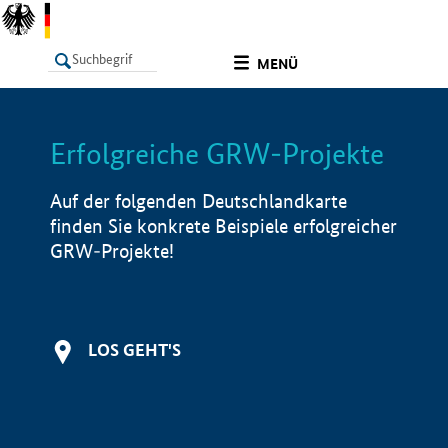
undefined
MENÜ
Erfolgreiche GRW-Projekte
LISTE
Filter
Info
Auf der folgenden Deutschlandkarte
finden Sie konkrete Beispiele erfolgreicher
GRW-Projekte!
LOS GEHT'S