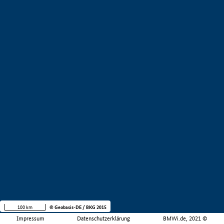
100 km
© Geobasis-DE / BKG 2015
Impressum
Datenschutzerklärung
BMWi.de, 2021 ©