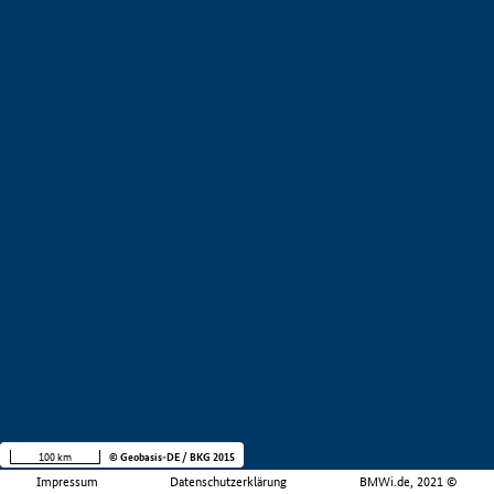
100 km
© Geobasis-DE / BKG 2015
Impressum
Datenschutzerklärung
BMWi.de, 2021 ©