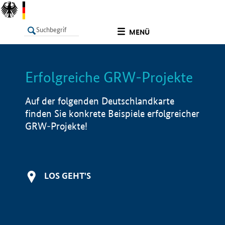
undefined
MENÜ
Erfolgreiche GRW-Projekte
LISTE
Filter
Info
Auf der folgenden Deutschlandkarte
finden Sie konkrete Beispiele erfolgreicher
GRW-Projekte!
LOS GEHT'S