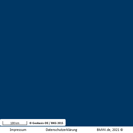
100 km
© Geobasis-DE / BKG 2015
Impressum
Datenschutzerklärung
BMWi.de, 2021 ©