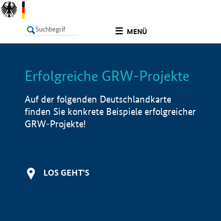
undefined
MENÜ
Erfolgreiche GRW-Projekte
LISTE
Filter
Info
Auf der folgenden Deutschlandkarte
finden Sie konkrete Beispiele erfolgreicher
GRW-Projekte!
LOS GEHT'S