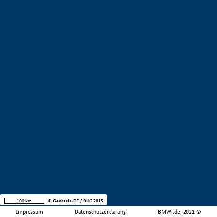
100 km
© Geobasis-DE / BKG 2015
Impressum
Datenschutzerklärung
BMWi.de, 2021 ©