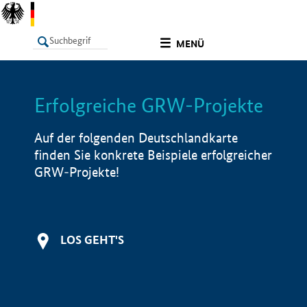
undefined
MENÜ
Erfolgreiche GRW-Projekte
LISTE
Filter
Info
Auf der folgenden Deutschlandkarte
finden Sie konkrete Beispiele erfolgreicher
GRW-Projekte!
LOS GEHT'S