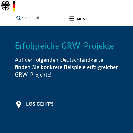
undefined
MENÜ
Erfolgreiche GRW-Projekte
LISTE
Filter
Info
Auf der folgenden Deutschlandkarte
finden Sie konkrete Beispiele erfolgreicher
GRW-Projekte!
LOS GEHT'S