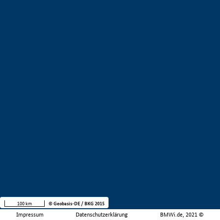
100 km
© Geobasis-DE / BKG 2015
Impressum
Datenschutzerklärung
BMWi.de, 2021 ©